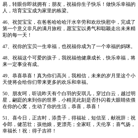
易，转眼你即就拥有；朋友，祝福你生子快乐！做快乐幸福的
人，培育宝宝成为家里的栋梁。
46、祝贺宝宝，在爸爸哈哈哈汗水辛劳和欢欣快慰中，完成了
第一个意义非凡的满月旅程，愿宝宝以勇气和聪颖走出未来精
彩的每一天！
47、祝你的宝贝一生幸福，也祝福你成为了一个幸福的妈咪。
48、祝福这个可爱的孩子，我祝福他健康成长，快乐幸福，将
来一定事业有成。
49、恭喜恭喜！真为你们高兴，我相信，未来的岁月里这个小
天使将会给你们带来更多的欢乐和幸福。
50、朋友呵，听说昨天有个白羽的安琪儿，穿过白云，越过明
星，翩跹的来到你的世界，小精灵此刻是否扑闪着大眼睛依偎
在你的心窝，生动了你的生活，恭喜，恭喜！
51、喜今日，正吉时，添贵子，得福祉，短信至，献祝辞：祝
令郎，健茁壮；孩他娘，更漂亮；全家旺，天伦享；喜气扬，
幸福长！祝：得子吉祥！