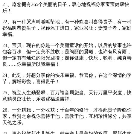
21、愿您拥有365个美丽的日子，衷心地祝福你家宝宝健康快
乐！
22、有一种哭声叫呱呱坠地，有一种欢喜叫喜得贵子，有一种
祝福叫恭贺生子，祝你添丁进口，家业兴旺；妻贤子孝，家庭
幸福。
23、宝贝，现在的你是一个美丽童话的开始，以后的故事也许
包容百味，但一定美不胜收；是绚丽的晨曦，也许有风有雨，
但一定有有灿烂的阳光迎接；愿你健康，快乐，聪明，纯真善
良……你幸福所以我幸福！
24、此刻，好想分享你的快乐幸福。恭喜你，在这个深情的季
节，辉增彩悦，喜得贵子！
25、祝宝人生勤登攀，百万福音属您当。天行万里平安度，快
意精灵茁壮长，乐者赐福送吉祥。
26、一分耕耘，一分收获；千百年的修行，才得此贵子降临你
家，恭贺之余祝你善待于他，善教于他，互相珍惜缘分，共享
天伦之乐。
27、衷心祝贺新生儿降生，前来送上最美好的祝愿，愿新生的