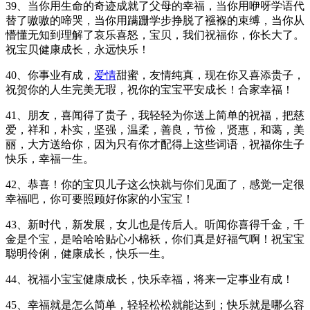
39、当你用生命的奇迹成就了父母的幸福，当你用咿呀学语代
替了嗷嗷的啼哭，当你用蹒跚学步挣脱了襁褓的束缚，当你从
懵懂无知到理解了哀乐喜怒，宝贝，我们祝福你，你长大了。
祝宝贝健康成长，永远快乐！
40、你事业有成，
爱情
甜蜜，友情纯真，现在你又喜添贵子，
祝贺你的人生完美无瑕，祝你的宝宝平安成长！合家幸福！
41、朋友，喜闻得了贵子，我轻轻为你送上简单的祝福，把慈
爱，祥和，朴实，坚强，温柔，善良，节俭，贤惠，和蔼，美
丽，大方送给你，因为只有你才配得上这些词语，祝福你生子
快乐，幸福一生。
42、恭喜！你的宝贝儿子这么快就与你们见面了，感觉一定很
幸福吧，你可要照顾好你家的小宝宝！
43、新时代，新发展，女儿也是传后人。听闻你喜得千金，千
金是个宝，是哈哈哈贴心小棉袄，你们真是好福气啊！祝宝宝
聪明伶俐，健康成长，快乐一生。
44、祝福小宝宝健康成长，快乐幸福，将来一定事业有成！
45、幸福就是怎么简单，轻轻松松就能达到；快乐就是哪么容