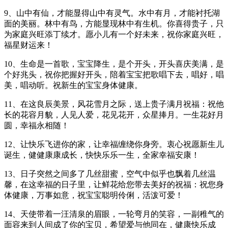
9、山中有仙，才能显得山中有灵气。水中有月，才能衬托湖
面的美丽。林中有鸟，方能显现林中有生机。你喜得贵子，只
为家庭兴旺添丁续才。愿小儿有一个好未来，祝你家庭兴旺，
福星财运来！
10、生命是一首歌，宝宝降生，是个开头，开头喜庆美满，是
个好兆头，祝你把握好开头，陪着宝宝把歌唱下去，唱好，唱
美，唱动听。祝新生的宝宝身体健康。
11、在这良辰美景，风花雪月之际，送上贵子满月祝福：祝他
长的花容月貌，人见人爱，花见花开，众星捧月。一生花好月
圆，幸福永相随！
12、让快乐飞进你的家，让幸福缠绕你身旁。衷心祝愿新生儿
诞生，健健康康成长，快快乐乐一生，全家幸福安康！
13、日子突然之间多了几丝甜蜜，空气中似乎也飘着几丝温
馨，在这幸福的日子里，让鲜花给您带去美好的祝福：祝您身
体健康，万事如意，祝宝宝聪明伶俐，活泼可爱！
14、天使带着一汪清泉的眉眼，一轮弯月的笑容，一副稚气的
面容来到人间成了你的宝贝，希望爱与他同在，健康快乐成