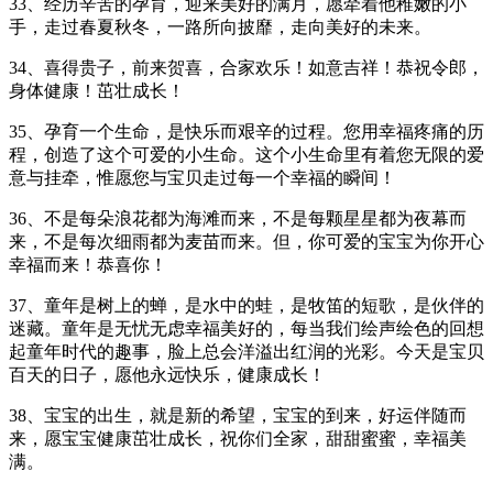
33、经历辛苦的孕育，迎来美好的满月，愿牵着他稚嫩的小
手，走过春夏秋冬，一路所向披靡，走向美好的未来。
34、喜得贵子，前来贺喜，合家欢乐！如意吉祥！恭祝令郎，
身体健康！茁壮成长！
35、孕育一个生命，是快乐而艰辛的过程。您用幸福疼痛的历
程，创造了这个可爱的小生命。这个小生命里有着您无限的爱
意与挂牵，惟愿您与宝贝走过每一个幸福的瞬间！
36、不是每朵浪花都为海滩而来，不是每颗星星都为夜幕而
来，不是每次细雨都为麦苗而来。但，你可爱的宝宝为你开心
幸福而来！恭喜你！
37、童年是树上的蝉，是水中的蛙，是牧笛的短歌，是伙伴的
迷藏。童年是无忧无虑幸福美好的，每当我们绘声绘色的回想
起童年时代的趣事，脸上总会洋溢出红润的光彩。今天是宝贝
百天的日子，愿他永远快乐，健康成长！
38、宝宝的出生，就是新的希望，宝宝的到来，好运伴随而
来，愿宝宝健康茁壮成长，祝你们全家，甜甜蜜蜜，幸福美
满。