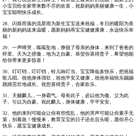
小宝贝给全家带来数不尽的欢喜，祝新妈妈美丽健康一生，小
宝宝聪明快乐成长。
28、闪烁而落的流星雨为新生宝宝送来祝福，冬日的暖阳为美
丽的新妈妈送来温暖，愿新妈妈乖宝宝健健康康，永远快乐幸
福！
29、一声啼哭，呱呱坠地，挣脱了母亲的身体，来到了爸爸的
怀里。天为之骄傲，地为之自豪。恭贺你喜得贵子，希望他能
给你带来更多惊喜！
30、叮叮铛，叮叮铛，铃儿响叮当。宝宝降临多快乐，把祝福
歌儿唱。祝他身体强壮，祝他平安又健康，祝他幸福快乐蹦蹦
跳跳茁壮地成长。祝您喜得贵子，合家欢乐。
31、天赐麟儿，一身霸气。母有此子，必以他为傲。父为此
子。引以为自豪。祝此麟儿，身体健康，平平安安。
32、他的来到可能会让你有些慌乱，他的哭声可能让你素手无
策，别着急！慢慢来，教育宝宝的日子还在后头呢，愿你开心
快乐，愿宝宝健康成长。