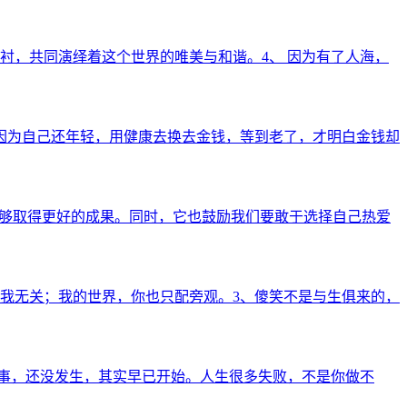
映衬，共同演绎着这个世界的唯美与和谐。4、 因为有了人海，
要因为自己还年轻，用健康去换去金钱，等到老了，才明白金钱却
能够取得更好的成果。同时，它也鼓励我们要敢于选择自己热爱
与我无关；我的世界，你也只配旁观。3、傻笑不是与生俱来的，
多事，还没发生，其实早已开始。人生很多失败，不是你做不