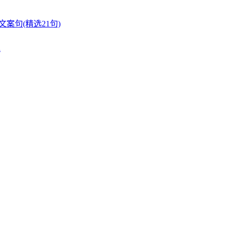
案句(精选21句)
说