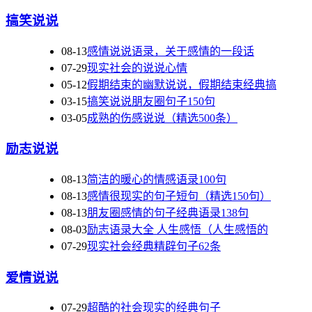
搞笑说说
08-13
感情说说语录，关于感情的一段话
07-29
现实社会的说说心情
05-12
假期结束的幽默说说，假期结束经典搞
03-15
搞笑说说朋友圈句子150句
03-05
​成熟的伤感说说（精选500条）
励志说说
08-13
简洁的暖心的情感语录100句
08-13
感情很现实的句子短句（精选150句）
08-13
朋友圈感情的句子经典语录138句
08-03
励志语录大全 人生感悟（人生感悟的
07-29
现实社会经典精辟句子62条
爱情说说
07-29
超酷的社会现实的经典句子