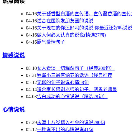
热点阅读
04-16
关于酱香型白酒的宣传语，宣传酱香酒的宣传文
04-16
适合在医院发朋友圈的说说
04-16
关于现在的你还好吗的说说 你最近还好吗说
04-16
做人何必太认真的说说(精选27句)
04-16
霸气爱情句子
情感说说
08-10
女人看淡一切释然句子（经典200句）
07-31
辱骂小三最有涵养的话语【经典推荐
05-12
无聊的句子说说心情58句
04-14
适合家长感谢老师的句子，感恩老师最
04-03
告白成功的心情说说（精选28句）
心情说说
07-29
未满十八岁踏入社会的说说280句
05-12
一种说不出的心情说说41句