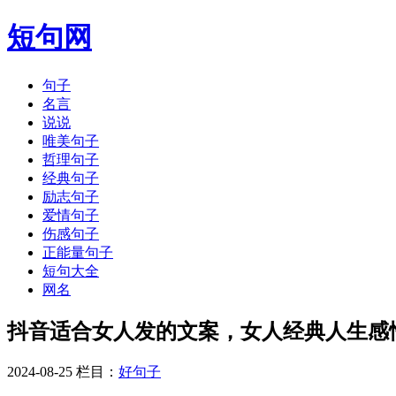
短句网
句子
名言
说说
唯美句子
哲理句子
经典句子
励志句子
爱情句子
伤感句子
正能量句子
短句大全
网名
​抖音适合女人发的文案，女人经典人生感
2024-08-25 栏目：
好句子