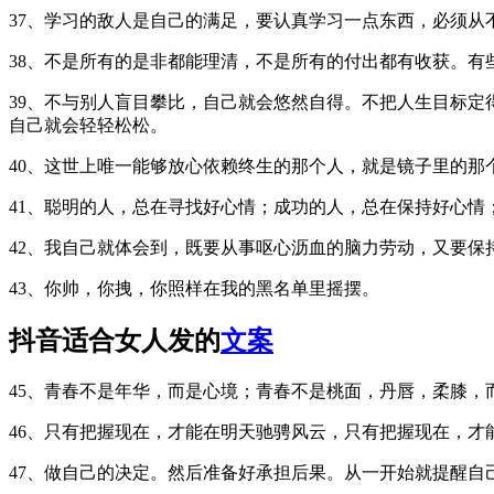
37、学习的敌人是自己的满足，要认真学习一点东西，必须从
38、不是所有的是非都能理清，不是所有的付出都有收获。
39、不与别人盲目攀比，自己就会悠然自得。不把人生目标
自己就会轻轻松松。
40、这世上唯一能够放心依赖终生的那个人，就是镜子里的那
41、聪明的人，总在寻找好心情；成功的人，总在保持好心情
42、我自己就体会到，既要从事呕心沥血的脑力劳动，又要保
43、你帅，你拽，你照样在我的黑名单里摇摆。
抖音适合女人发的
文案
45、青春不是年华，而是心境；青春不是桃面，丹唇，柔膝
46、只有把握现在，才能在明天驰骋风云，只有把握现在，才
47、做自己的决定。然后准备好承担后果。从一开始就提醒自