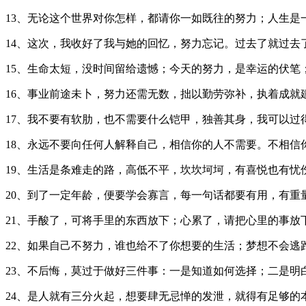
13、无论这个世界对你怎样，都请你一如既往的努力；人生是
14、这次，我收好了我与她的回忆，努力忘记。过去了就过去
15、生命太短，没时间留给遗憾；今天的努力，是幸运的伏笔
16、事业前途未卜，努力还需无数，拙以勤劳弥补，执着成就
17、我不要有软肋，也不需要什么铠甲，独善其身，我可以过
18、永远不要向任何人解释自己，相信你的人不需要。不相信
19、生活是条难走的路，高低不平，坎坎坷坷，有喜悦也有忧
20、到了一定年龄，便要学会寡言，每一句话都要有用，有重
21、手酸了，可将手里的东西放下；心累了，请把心里的事
22、如果自己不努力，谁也给不了你想要的生活；梦想不会逃
23、不后悔，莫过于做好三件事：一是知道如何选择；二是明
24、是人就有三分火起，想要肆无忌惮的发泄，就得有足够的