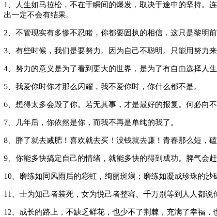
1、人生如马拉松，不在于瞬间的爆发，取决于途中的坚持。
出一定不会有结果。
2、不管现实有多惨不忍睹，你都要固执的相信，这只是黎明
3、有些时候，我们是要努力。因为自己不聪明。只能用努力
4、努力的意义是为了看到更大的世界，是为了有自由选择人
5、我爱你时你才那么闪耀，我不爱你时，你什么都不是。
6、想得太多会毁了你。若无其事，才是最好的报复。何必向
7、几年后，你依然是你，而我不再是单纯的我了。
8、胖了就去减肥！喜欢就去买！没钱就去赚！青春那么短，
9、你能多快搞定自己的情绪，就能多快的得到成功。脾气会
10、磨练如同风雨后的彩虹，绚丽斑斓；磨练如凝成珍珠的
11、士为知己者装死，女为悦己者整容。千万别等到人人都说
12、成长的路上，不缺乏鲜花，也少不了荆棘，充满了幸福，