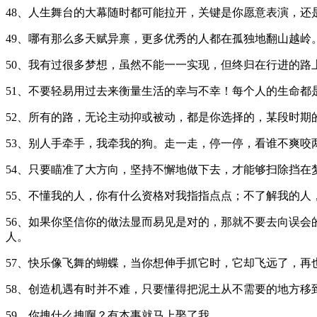
48、人生舞台的大幕随时都可能拉开，关键是你愿意表演，还
49、哪有那么多天赋异禀，更多优秀的人都在孤独地翻山越
50、我有过很多梦想，虽然不能一一实现，但终归在行进的路
51、不要轻易用过去来衡量生活的幸与不幸！每个人的生命都
52、所有的路，无论主动抑或被动，都是你选择的，某段时
53、别人手牵手，我牵我的狗。走一走，停一停，看谁不爽咬
54、只要瞄准了大方向，坚持不懈地做下去，才能够扫除挡在
55、不懂我的人，你有什么资格对我指指点点；不了解我的人
56、如果你坚信你的做法显而易见是对的，那就不要去向误
人。
57、快乐像飞舞的蝴蝶，当你想伸手抓它时，它却飞远了，再
58、创造机遇有时并不难，只要懂得把泥土从不需要的地方移
59、你拽什么拽啊？有本事就马上娶了我。