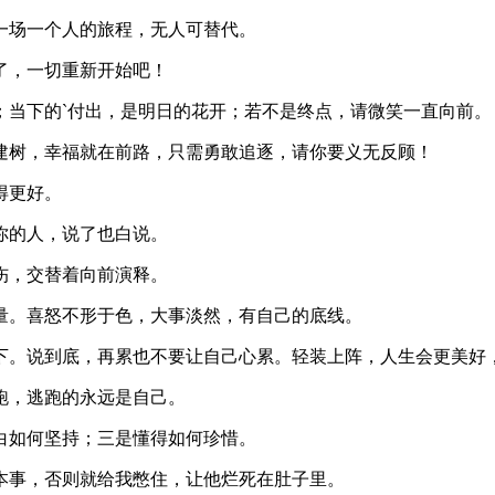
一场一个人的旅程，无人可替代。
了，一切重新开始吧！
；当下的`付出，是明日的花开；若不是终点，请微笑一直向前。
建树，幸福就在前路，只需勇敢追逐，请你要义无反顾！
得更好。
你的人，说了也白说。
伤，交替着向前演释。
量。喜怒不形于色，大事淡然，有自己的底线。
放下。说到底，再累也不要让自己心累。轻装上阵，人生会更美好
跑，逃跑的永远是自己。
白如何坚持；三是懂得如何珍惜。
本事，否则就给我憋住，让他烂死在肚子里。