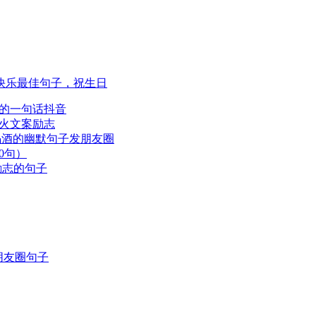
快乐最佳句子，祝生日
的一句话抖音
火文案励志
喝酒的幽默句子发朋友圈
0句）
励志的句子
朋友圈句子