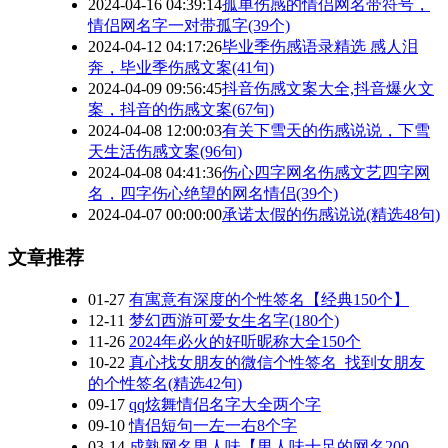
2024-04-16 04:39:14
孤单伤感的情侣网名带符号，
情侣网名字一对带孤字(39个)
2024-04-12 04:17:26
毕业季伤感语录精选 感人泪
奔，毕业季伤感文案(41句)
2024-04-09 09:56:45
抖音伤感文案大全,抖音爆火文
案，抖音的伤感文案(67句)
2024-04-08 12:00:03
有关下雪天的伤感说说，下雪
天生活伤感文案(96句)
2024-04-08 04:41:36
伤心四字网名伤感文艺四字网
名，四字伤心绝望的网名情侣(39个)
2024-04-07 00:00:00
承诺太假的伤感说说(精选48句)
文章推荐
01-27
有寓意有深度的个性签名【经典150个】
12-11
梦幻西游可爱女生名字(180个)
11-26
2024年必火的好听昵称大全150个
10-22
真心找女朋友的微信个性签名_找到女朋友
的个性签名(精选42句)
09-17
qq炫舞情侣名字大全两个字
09-10
情侣短句一左一右8个字
03-14
成熟网名男人味【男人味十足的网名200