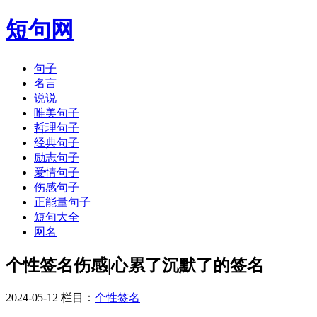
短句网
句子
名言
说说
唯美句子
哲理句子
经典句子
励志句子
爱情句子
伤感句子
正能量句子
短句大全
网名
个性签名伤感|心累了沉默了的签名
2024-05-12 栏目：
个性签名