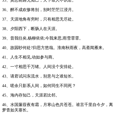
35、莫愁前路无知己，天下谁人不识君。
36、醉不成欢惨将别，别时茫茫江浸月。
37、天涯地角有穷时，只有相思无尽处。
38、夕阳西下，断肠人在天涯。
39、昔我往矣,杨柳依依;今我来思,雨雪霏霏。
40、故园眇何处?归思方悠哉。淮南秋雨夜，高斋闻雁来。
41、人生不相见,动如参与商。
42、一寸相思千万绪。人间没个安排处。
43、请君试问东流水，别意与之谁短长。
44、嗟余只影系人间，如何同生不同死？
45、海内存知己，天涯若比邻。
46、水国蒹葭夜有霜，月寒山色共苍苍。谁言千里自今夕，离
梦杳如关塞长。