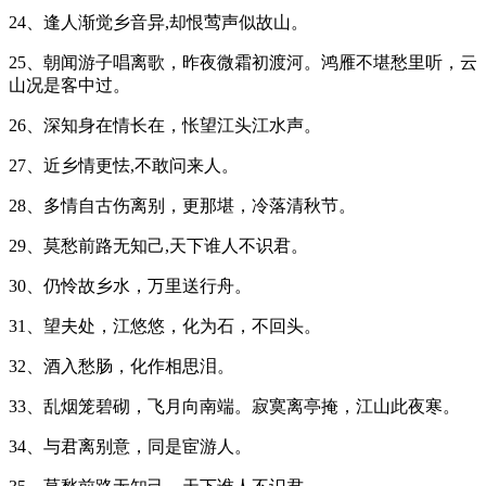
24、逢人渐觉乡音异,却恨莺声似故山。
25、朝闻游子唱离歌，昨夜微霜初渡河。鸿雁不堪愁里听，云
山况是客中过。
26、深知身在情长在，怅望江头江水声。
27、近乡情更怯,不敢问来人。
28、多情自古伤离别，更那堪，冷落清秋节。
29、莫愁前路无知己,天下谁人不识君。
30、仍怜故乡水，万里送行舟。
31、望夫处，江悠悠，化为石，不回头。
32、酒入愁肠，化作相思泪。
33、乱烟笼碧砌，飞月向南端。寂寞离亭掩，江山此夜寒。
34、与君离别意，同是宦游人。