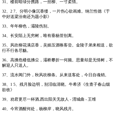
31、楼前暗绿分携路，一丝柳、一寸柔情。
32、2 7、分明小像沉香缕，一片伤心欲画难。纳兰性德《于
中好送梁汾南还为题小影》
33、年年柳色，灞陵伤别。
34、长安陌上无穷树，唯有垂杨管别离。
35、风吹柳花满店香，吴姬压酒唤客尝。金陵子弟来相送，欲
行不行各尽觞。
36、高拂危楼低拂尘，灞桥攀折一何频。思量却是无情树，不
解迎人只送人。
37、流水阊门外，秋风吹柳条。从来送客处，今日自魂销。
38、1 5、残月脸边明，别泪临清晓。牛希济《生查子春山烟
欲收》
39、劝君更尽一杯酒,西出阳关无故人 - 渭城曲 - 王维
40、今宵酒醒何处，杨柳岸，晓风残月。