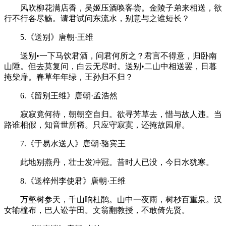
风吹柳花满店香，吴姬压酒唤客尝。金陵子弟来相送，欲
行不行各尽觞。请君试问东流水，别意与之谁短长？
5.《送别》唐朝·王维
送别•一下马饮君酒，问君何所之？君言不得意，归卧南
山陲。但去莫复问，白云无尽时。送别•二山中相送罢，日暮
掩柴扉。春草年年绿，王孙归不归？
6.《留别王维》唐朝·孟浩然
寂寂竟何待，朝朝空自归。欲寻芳草去，惜与故人违。当
路谁相假，知音世所稀。只应守寂寞，还掩故园扉。
7.《于易水送人》唐朝·骆宾王
此地别燕丹，壮士发冲冠。昔时人已没，今日水犹寒。
8.《送梓州李使君》唐朝·王维
万壑树参天，千山响杜鹃。山中一夜雨，树杪百重泉。汉
女输橦布，巴人讼芋田。文翁翻教授，不敢倚先贤。