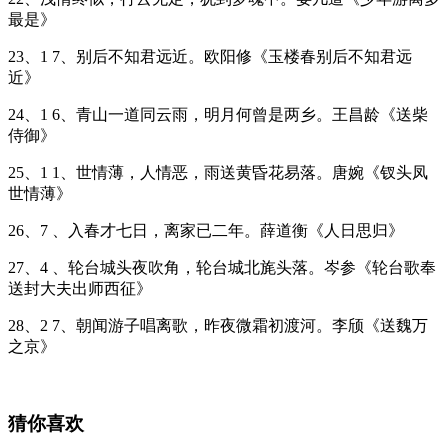
最是》
23、1 7、别后不知君远近。欧阳修《玉楼春别后不知君远
近》
24、1 6、青山一道同云雨，明月何曾是两乡。王昌龄《送柴
侍御》
25、1 1、世情薄，人情恶，雨送黄昏花易落。唐婉《钗头凤
世情薄》
26、7 、入春才七日，离家已二年。薛道衡《人日思归》
27、4 、轮台城头夜吹角，轮台城北旄头落。岑参《轮台歌奉
送封大夫出师西征》
28、2 7、朝闻游子唱离歌，昨夜微霜初渡河。李颀《送魏万
之京》
猜你喜欢