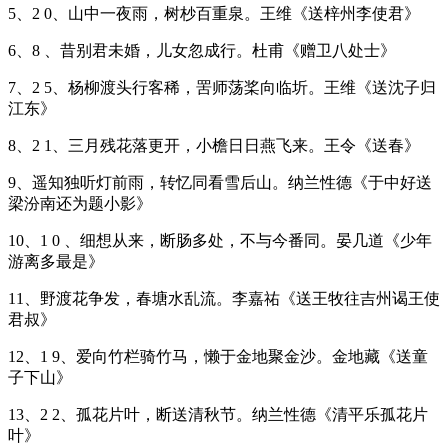
5、2 0、山中一夜雨，树杪百重泉。王维《送梓州李使君》
6、8 、昔别君未婚，儿女忽成行。杜甫《赠卫八处士》
7、2 5、杨柳渡头行客稀，罟师荡桨向临圻。王维《送沈子归
江东》
8、2 1、三月残花落更开，小檐日日燕飞来。王令《送春》
9、遥知独听灯前雨，转忆同看雪后山。纳兰性德《于中好送
梁汾南还为题小影》
10、1 0 、细想从来，断肠多处，不与今番同。晏几道《少年
游离多最是》
11、野渡花争发，春塘水乱流。李嘉祐《送王牧往吉州谒王使
君叔》
12、1 9、爱向竹栏骑竹马，懒于金地聚金沙。金地藏《送童
子下山》
13、2 2、孤花片叶，断送清秋节。纳兰性德《清平乐孤花片
叶》