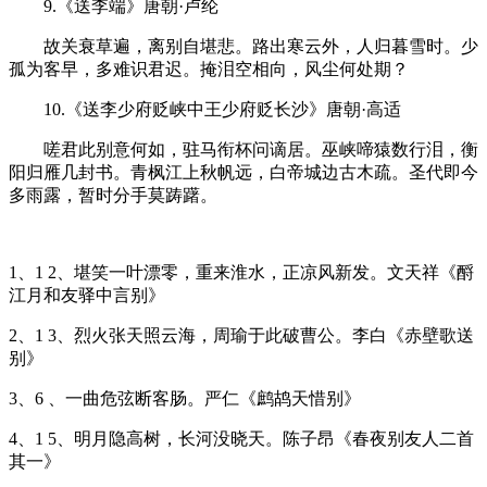
9.《送李端》唐朝·卢纶
故关衰草遍，离别自堪悲。路出寒云外，人归暮雪时。少
孤为客早，多难识君迟。掩泪空相向，风尘何处期？
10.《送李少府贬峡中王少府贬长沙》唐朝·高适
嗟君此别意何如，驻马衔杯问谪居。巫峡啼猿数行泪，衡
阳归雁几封书。青枫江上秋帆远，白帝城边古木疏。圣代即今
多雨露，暂时分手莫踌躇。
1、1 2、堪笑一叶漂零，重来淮水，正凉风新发。文天祥《酹
江月和友驿中言别》
2、1 3、烈火张天照云海，周瑜于此破曹公。李白《赤壁歌送
别》
3、6 、一曲危弦断客肠。严仁《鹧鸪天惜别》
4、1 5、明月隐高树，长河没晓天。陈子昂《春夜别友人二首
其一》