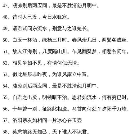
47、凄凉别后两应同，最是不胜清怨月明中。
48、昔时人已没，今日水犹寒。
49、请君试问东流水，别意与之谁短长。
50、白玉一杯酒，绿杨三月时。春风余几日，两鬓各成丝。
51、故人江海别，几度隔山川。乍见翻疑梦，相悲各问年。
52、相见争如不见，有情何似无情。
53、似此星辰非昨夜，为谁风露立中宵。
54、凄凉别后两应同，最是不胜清怨月明中。
55、自君之出矣，明镜暗不治。思君如流水，何有穷已时。
56、十年曾一别，征路此相逢。马首向何处？夕阳千万峰。
57、洛阳亲友如相问一片冰心在玉壶
58、莫愁前路无知己，天下谁人不识君。