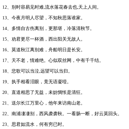
12、别时容易见时难,流水落花春去也,天上人间。
13、今夜月明人尽望，不知秋思落谁家。
14、多情自古伤离别，更那堪，冷落清秋节。
15、劝君更尽一杯酒，西出阳关无故人。
16、莫道秋江离别难，舟船明日是长安。
17、天不老，情难绝。心似双丝网，中有千千结。
18、悲歌可以当泣,远望可以当归。
19、执手相看泪眼，竟无语凝噎。
20、直道相思了无益，未妨惆怅是清狂。
21、送尔长江万里心，他年来访南山老。
22、南浦凄凄别，西风袭袭秋。一看肠一断，好云莫回头。
23、思君如流水，何有穷已时。