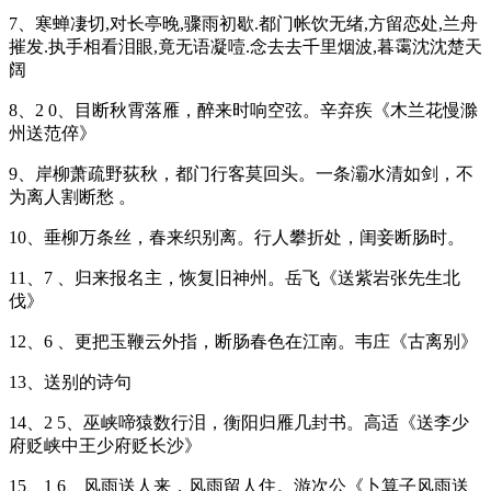
7、寒蝉凄切,对长亭晚,骤雨初歇.都门帐饮无绪,方留恋处,兰舟
摧发.执手相看泪眼,竟无语凝噎.念去去千里烟波,暮霭沈沈楚天
阔
8、2 0、目断秋霄落雁，醉来时响空弦。辛弃疾《木兰花慢滁
州送范倅》
9、岸柳萧疏野荻秋，都门行客莫回头。一条灞水清如剑，不
为离人割断愁 。
10、垂柳万条丝，春来织别离。行人攀折处，闺妾断肠时。
11、7 、归来报名主，恢复旧神州。岳飞《送紫岩张先生北
伐》
12、6 、更把玉鞭云外指，断肠春色在江南。韦庄《古离别》
13、送别的诗句
14、2 5、巫峡啼猿数行泪，衡阳归雁几封书。高适《送李少
府贬峡中王少府贬长沙》
15、1 6、风雨送人来，风雨留人住。游次公《卜算子风雨送