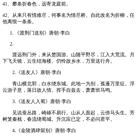
41、攀条折春色，远寄龙庭前。
42、从来只有情难尽，何事名为情尽桥。自此改名为折柳，任
他离恨一条条。
《渡荆门送别》唐朝·李白
渡远荆门外，来从楚国游。山随平野尽，江入大荒流。月
下飞天镜，云生结海楼。仍怜故乡水，万里送行舟。
2.《送友人》唐朝·李白
青山横北郭，白水绕东城。此地一为别，孤蓬万里征。浮
云游子意，落日故人情。挥手自兹去，萧萧班马鸣。
3.《送友人入蜀》唐朝·李白
见说蚕丛路，崎岖不易行。山从人面起，云傍马头生。芳
树笼秦栈，春流绕蜀城。升沉应已定，不必问君平。
4.《金陵酒肆留别》唐朝·李白