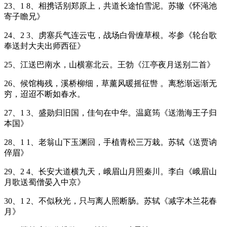
23、1 8、相携话别郑原上，共道长途怕雪泥。苏辙《怀渑池
寄子瞻兄》
24、2 3、虏塞兵气连云屯，战场白骨缠草根。岑参《轮台歌
奉送封大夫出师西征》
25、江送巴南水，山横塞北云。王勃《江亭夜月送别二首》
26、候馆梅残，溪桥柳细，草薰风暖摇征辔 。离愁渐远渐无
穷，迢迢不断如春水。
27、1 3、盛勋归旧国，佳句在中华。温庭筠《送渤海王子归
本国》
28、1 1、老翁山下玉渊回，手植青松三万栽。苏轼《送贾讷
倅眉》
29、2 4、长安大道横九天，峨眉山月照秦川。李白《峨眉山
月歌送蜀僧晏入中京》
30、1 2、不似秋光，只与离人照断肠。苏轼《减字木兰花春
月》