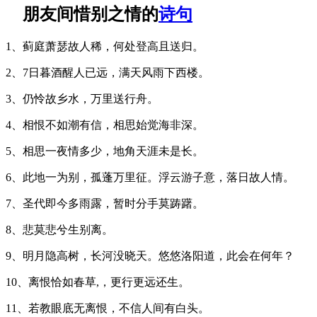
朋友间惜别之情的
诗句
1、蓟庭萧瑟故人稀，何处登高且送归。
2、7日暮酒醒人已远，满天风雨下西楼。
3、仍怜故乡水，万里送行舟。
4、相恨不如潮有信，相思始觉海非深。
5、相思一夜情多少，地角天涯未是长。
6、此地一为别，孤蓬万里征。浮云游子意，落日故人情。
7、圣代即今多雨露，暂时分手莫踌躇。
8、悲莫悲兮生别离。
9、明月隐高树，长河没晓天。悠悠洛阳道，此会在何年？
10、离恨恰如春草,，更行更远还生。
11、若教眼底无离恨，不信人间有白头。