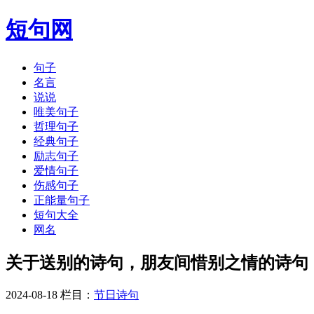
短句网
句子
名言
说说
唯美句子
哲理句子
经典句子
励志句子
爱情句子
伤感句子
正能量句子
短句大全
网名
关于送别的诗句，朋友间惜别之情的诗句
2024-08-18 栏目：
节日诗句