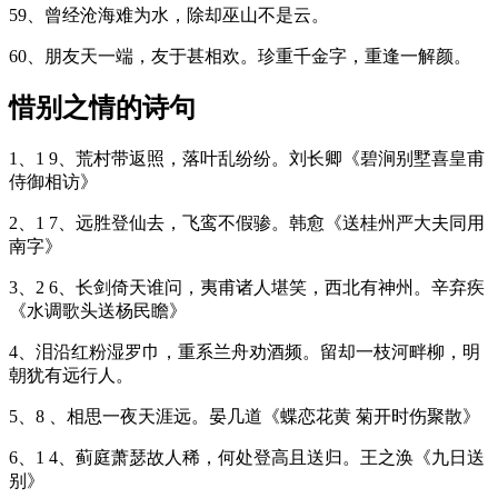
59、曾经沧海难为水，除却巫山不是云。
60、朋友天一端，友于甚相欢。珍重千金字，重逢一解颜。
惜别之情的诗句
1、1 9、荒村带返照，落叶乱纷纷。刘长卿《碧涧别墅喜皇甫
侍御相访》
2、1 7、远胜登仙去，飞鸾不假骖。韩愈《送桂州严大夫同用
南字》
3、2 6、长剑倚天谁问，夷甫诸人堪笑，西北有神州。辛弃疾
《水调歌头送杨民瞻》
4、泪沿红粉湿罗巾，重系兰舟劝酒频。留却一枝河畔柳，明
朝犹有远行人。
5、8 、相思一夜天涯远。晏几道《蝶恋花黄 菊开时伤聚散》
6、1 4、蓟庭萧瑟故人稀，何处登高且送归。王之涣《九日送
别》