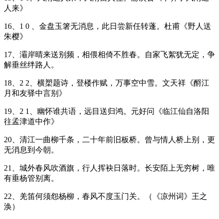
人来》
16、1 0 、金盘玉箸无消息，此日尝新任转蓬。杜甫《野人送
朱樱》
17、灞岸晴来送别频，相偎相倚不胜春。自家飞絮犹无定，争
解垂丝绊路人。
18、2 2、横槊题诗，登楼作赋，万事空中雪。文天祥《酹江
月和友驿中言别》
19、2 1、幽怀谁共语，远目送归鸿。元好问《临江仙自洛阳
往孟津道中作》
20、清江一曲柳千条，二十年前旧板桥。曾与情人桥上别，更
无消息到今朝。
21、城外春风吹酒旗，行人挥袂日落时。长安陌上无穷树，唯
有垂杨管别离。
22、羌笛何须怨杨柳，春风不度玉门关。（《凉州词》王之
涣）