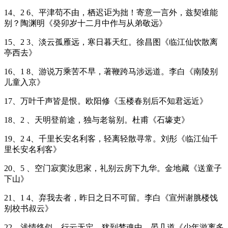
14、2 6、平津苟不由，栖迟讵为拙！寄意一言外，兹契谁能
别？陶渊明《癸卯岁十二月中作与从弟敬远》
15、2 3、淡云孤雁远，寒日暮天红。徐昌图《临江仙饮散离
亭西去》
16、1 8、游说万乘苦不早，著鞭跨马涉远道。李白《南陵别
儿童入京》
17、万叶千声皆是恨。欧阳修《玉楼春别后不知君远近》
18、2 、天明登前途，独与老翁别。杜甫《石壕吏》
19、2 4、千里长安名利客，轻离轻散寻常。刘彤《临江仙千
里长安名利客》
20、5 、空门寂寞汝思家，礼别云房下九华。金地藏《送童子
下山》
21、1 4、弃我去者，昨日之日不可留。李白《宣州谢脁楼饯
别校书叔云》
22、浅情终似，行云无定，犹到梦魂中。晏几道《少年游离多