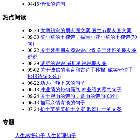
04-15
惆怅的诗句
热点阅读
08-30
大病初愈的朋友圈文案 医生节朋友圈文案
09-30
赞小草的七律诗，描写小花小草的七律诗(70
句)
08-22
关于牙疼朋友圈说说心情 关于牙疼的朋友圈
说说
08-29
减肥的说说 减肥的说说朋友圈
09-02
关于诚信的名言和古诗手抄报_诚实守信手
抄报诗句(83句)
06-22
劝人心静下来的句子
06-13
冲业绩的短句霸气 冲业绩的霸气句子
09-24
关于观雨的诗句，赏雨的诗句(63句)
06-13
描写亲情寡淡的句子
07-24
护士节赞美护士文案 歌颂护士的文案
专题
人生感悟句子
人生哲理句子