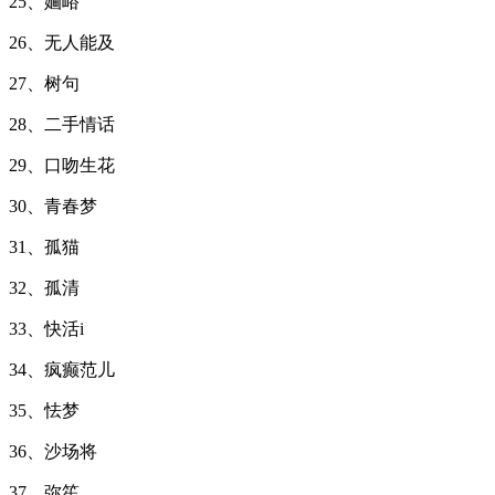
25、婳峪
26、无人能及
27、树句
28、二手情话
29、口吻生花
30、青春梦
31、孤猫
32、孤清
33、快活i
34、疯癫范儿
35、怯梦
36、沙场将
37、弥笙。