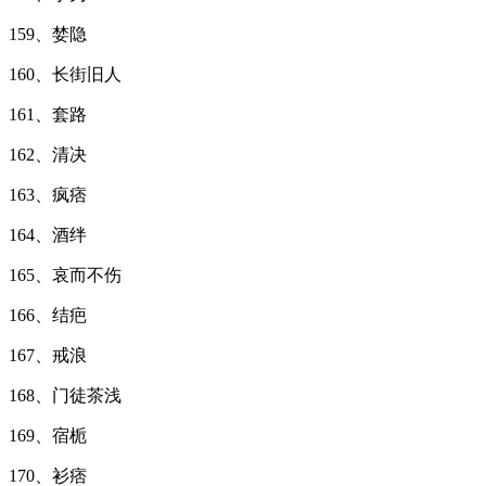
159、婪隐
160、长街旧人
161、套路
162、清决
163、疯痞
164、酒绊
165、哀而不伤
166、结疤
167、戒浪
168、门徒茶浅
169、宿栀
170、衫痞