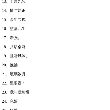
13、十言九忘
14、情与熟识
15、余生共挽
16、堕落几生
17、牵强。
18、共话桑麻
19、且听风吟。
20、挽袖
21、琉璃岁月
22、黑眼圈丶
23、我与我相惜
24、色娘