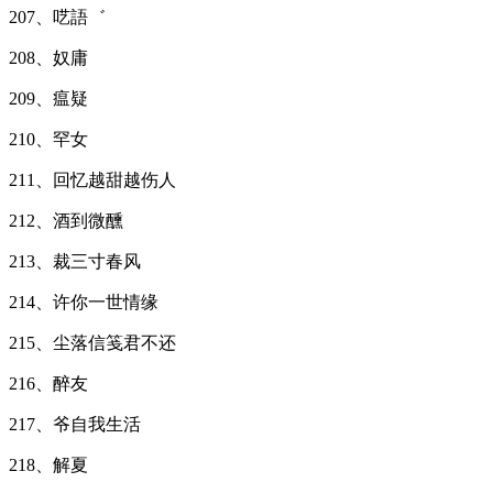
207、呓語゛
208、奴庸
209、瘟疑
210、罕女
211、回忆越甜越伤人
212、酒到微醺
213、裁三寸春风
214、许你一世情缘
215、尘落信笺君不还
216、醉友
217、爷自我生活
218、解夏