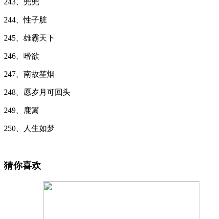
243、兜兜
244、性子脏
245、雄霸天下
246、嗜欲
247、南故笙烟
248、愿岁月可回头
249、鹿篱
250、人生如梦
猜你喜欢