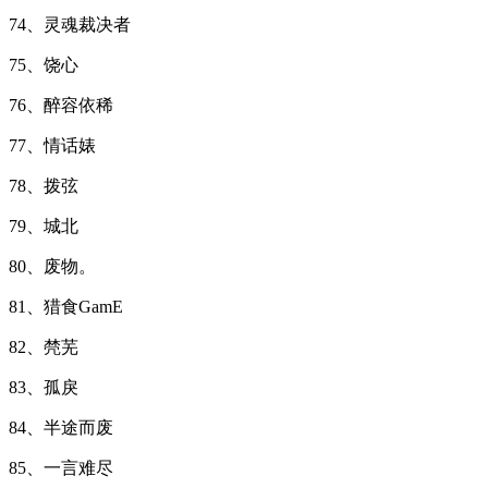
74、灵魂裁决者
75、饶心
76、醉容依稀
77、情话婊
78、拨弦
79、城北
80、废物。
81、猎食GamE
82、棾芜
83、孤戾
84、半途而废
85、一言难尽