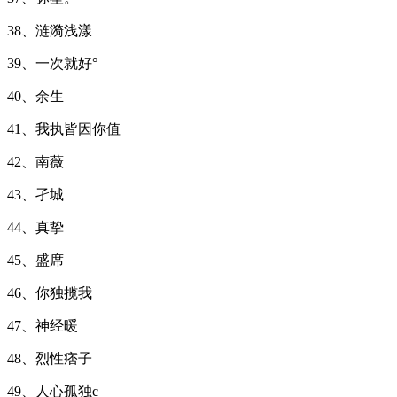
38、涟漪浅漾
39、一次就好°
40、余生
41、我执皆因你值
42、南薇
43、孑城
44、真挚
45、盛席
46、你独揽我
47、神经暖
48、烈性痞子
49、人心孤独c