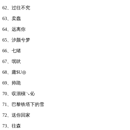
62、过往不究
63、卖蠢
64、远离你
65、汐颜兮梦
66、七绪
67、氓吠
68、庸$U◎
69、帅跪
70、収洄槇↘伈
71、巴黎铁塔下的雪
72、送你回家
73、往森