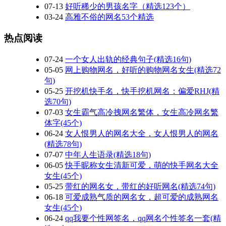
07-13
​好听稀少的男孩名字（精选123个）
03-24
高雅不俗的网名53个精选
热点阅读
07-24
一个女人出轨的经典句子(精选16句)
05-05
网上购物网名，好听的购物网名女生(精选72
句)
05-25
开挖机快手名，快手挖机网名：偏爱RHJ(精
选70句)
07-03
女生霸气高冷拽网名繁体，女生高冷网名繁
体字(45个)
06-24
女人恨男人的网名大全，女人恨男人的网名
(精选78句)
07-07
中年人生语录(精选18句)
06-05
快手昵称女生清新可爱，萌的快手网名大全
女生(45个)
05-25
带红的网名女，带红的好听网名(精选74句)
06-18
可爱成熟气质的网名女，超可爱的成熟网名
女生(45个)
06-24
qq我要个性网签名，qq网名个性签名一套(精