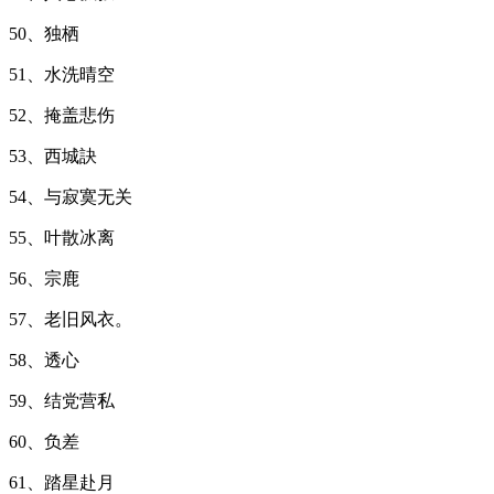
50、独栖
51、水洗晴空
52、掩盖悲伤
53、西城訣
54、与寂寞无关
55、叶散冰离
56、宗鹿
57、老旧风衣。
58、透心
59、结党营私
60、负差
61、踏星赴月