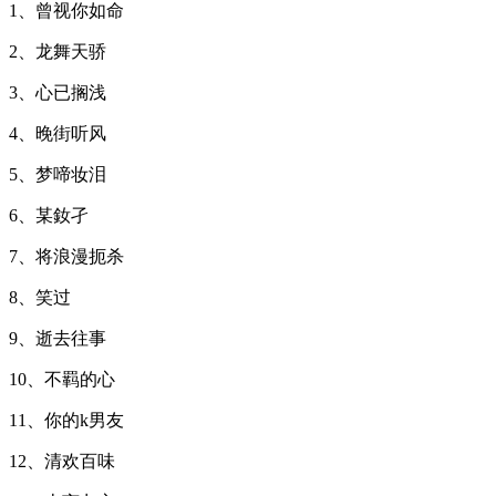
1、曾视你如命
2、龙舞天骄
3、心已搁浅
4、晚街听风
5、梦啼妆泪
6、某釹孑
7、将浪漫扼杀
8、笑过
9、逝去往事
10、不羁的心
11、你的k男友
12、清欢百味