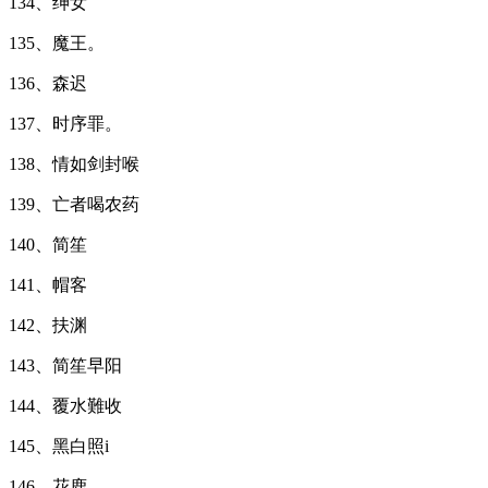
134、绅女
135、魔王。
136、森迟
137、时序罪。
138、情如剑封喉
139、亡者喝农药
140、简笙
141、帽客
142、扶渊
143、简笙早阳
144、覆水難收
145、黑白照i
146、花鹿