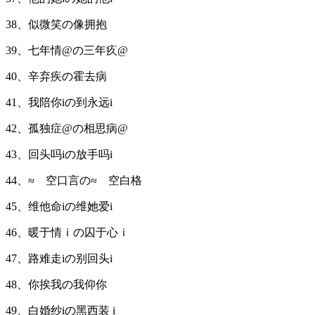
38、似微笑の像拥抱
39、七年情@の三年疚@
40、辛弃疾の霍去病
41、我陪你iの到永远i
42、孤独症@の相思病@
43、回头吗iの放手吗i
44、≈ 空口言の≈ 空白格
45、维他命iの维她爱i
46、暖于情ｉの囚于心ｉ
47、路难走iの别回头i
48、你挨我の我仰你
49、白婚纱iの黑西装 i