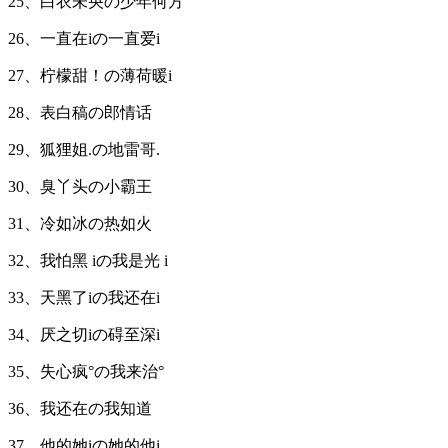
25、白衣未央の少年何方
26、一直在iの一直爱i
27、柠檬甜！の薄荷暖i
28、表白稿の郎情话
29、狐狸姐.の地雷哥.
30、臭丫头の小霸王
31、冷如冰の热如火
32、我怕黑 iの我是光 i
33、天黑了iの我还在i
34、厌之切iの碍至深i
35、失心疯°の我来治°
36、我还在の我知道
37、他的她iの她的他i