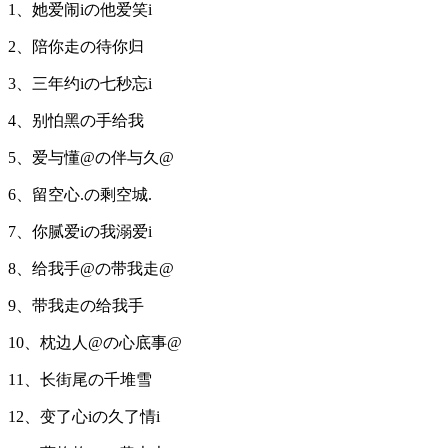
1、她爱闹iの他爱笑i
2、陪你走の待你归
3、三年约iの七秒忘i
4、别怕黑の手给我
5、爱与懂@の伴与久@
6、留空心.の剩空城.
7、你腻爱iの我溺爱i
8、给我手@の带我走@
9、带我走の给我手
10、枕边人@の心底事@
11、长街尾の千堆雪
12、变了心iの久了情i