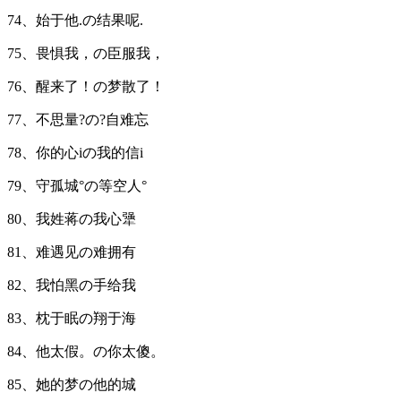
74、始于他.の结果呢.
75、畏惧我，の臣服我，
76、醒来了！の梦散了！
77、不思量?の?自难忘
78、你的心iの我的信i
79、守孤城°の等空人°
80、我姓蒋の我心犟
81、难遇见の难拥有
82、我怕黑の手给我
83、枕于眠の翔于海
84、他太假。の你太傻。
85、她的梦の他的城