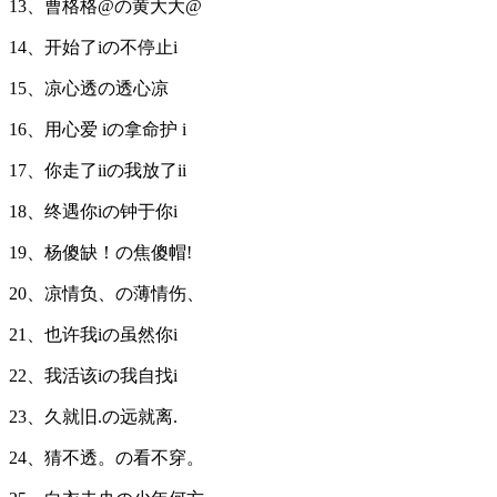
13、曹格格@の黄大大@
14、开始了iの不停止i
15、凉心透の透心凉
16、用心爱 iの拿命护 i
17、你走了iiの我放了ii
18、终遇你iの钟于你i
19、杨傻缺！の焦傻帽!
20、凉情负、の薄情伤、
21、也许我iの虽然你i
22、我活该iの我自找i
23、久就旧.の远就离.
24、猜不透。の看不穿。