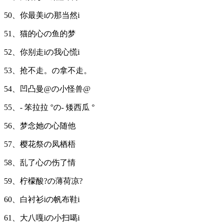
50、你最美iの那当然i
51、猫的心の鱼的梦
52、你别走iの我心慌i
53、抢不走。の拿不走。
54、凹凸曼@の小怪兽@
55、- 笨拉拉 °の- 矮西瓜 °
56、梦念她の心随他
57、樱花祭の凤栖梧
58、乱了心の伤了情
59、柠檬酸?の薄荷凉?
60、白衬衫iの帆布鞋i
61、大八嘎iの小扫噶i