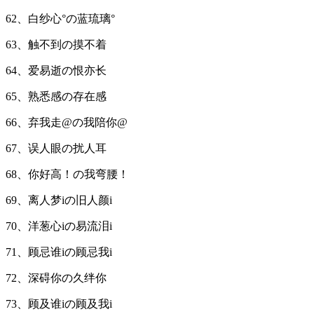
62、白纱心°の蓝琉璃°
63、触不到の摸不着
64、爱易逝の恨亦长
65、熟悉感の存在感
66、弃我走@の我陪你@
67、误人眼の扰人耳
68、你好高！の我弯腰！
69、离人梦iの旧人颜i
70、洋葱心iの易流泪i
71、顾忌谁iの顾忌我i
72、深碍你の久绊你
73、顾及谁iの顾及我i