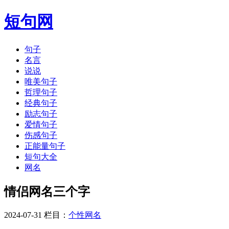
短句网
句子
名言
说说
唯美句子
哲理句子
经典句子
励志句子
爱情句子
伤感句子
正能量句子
短句大全
网名
情侣网名三个字
2024-07-31 栏目：
个性网名