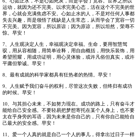
6、心如止水，不是心如死灰，而是学会了宽容。世界之所以
运动，就因为还不完美。以求完美心态，活在这个不完美的世
界，心就会充满焦虑不安。心如止水的人，不是对任何人事都
失去兴趣，而是领悟了残缺是人生常态，从而学会了宽容一切
不完美。因为宽容，所以原谅；因为原谅，所以坦然，荣辱不
惊。早安！
7、人生观决定人生，幸福观决定幸福。生命，要用智慧驾
驭，用从容相随，用简单诠释，用自由概括，用快乐装饰，用
希望照耀，用成功证明，用心灵体验，或许凡俗但真实，或许
平庸但挚诚。早安！
8、最有成就的科学家都具有狂热者的热情。早安！
9、人生赋予我们奋斗的权利，尽管这次失败，但终归有成功
的时候。早安！
10、与其担心未来，不如努力现在。成功的路上，只有奋斗才
能给自己安全感。不要轻易把梦想寄托在某个人身上，也不要
太在乎身旁的耳语，因为未来是你自己的，只有你自己能给自
己最大的安全感。早安！
11、爱一个人真的就是自己一个人的事儿，得拿出过日子一样