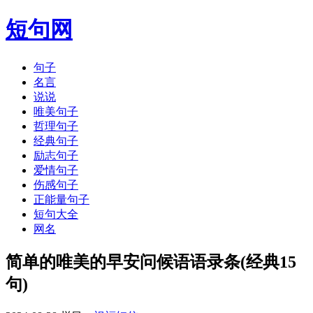
短句网
句子
名言
说说
唯美句子
哲理句子
经典句子
励志句子
爱情句子
伤感句子
正能量句子
短句大全
网名
简单的唯美的早安问候语语录条(经典15
句)