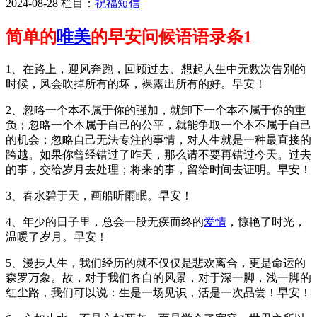
2024-08-28 栏目：
祝福短信
简单的
唯美
的早安问候语语录条1
1、在路上，迎风奔跑，回顾过去、想起人生中无数次告别的
时候，风会吹掉所有的坏，裸露出所有的好。早安！
2、忽略一个本不属于你的强加，就卸下一个本不属于你的重
负；忽略一个本属于自己的公平，就能争取一个本不属于自己
的机会；忽略自己无法专注的事情，对人生就是一种最直接的
跨越。如果你曾经错过了昨天，那么请不要再错过今天。过去
的事，交给岁月去处理；将来的事，留给时间去证明。早安！
3、春水碧于天，画船听雨眠。早安！
4、年少的日子里，总会一段无疾而终的
爱情
，惊艳了时光，
温暖了岁月。早安！
5、漫步人生，我们经历的就不仅仅是悲欢离合，更是命运的
森罗万象。故，对于我们各自的风景，对于深一脚，浅一脚的
红尘路，我们可以说：生是一场见识，活是一次品尝！早安！