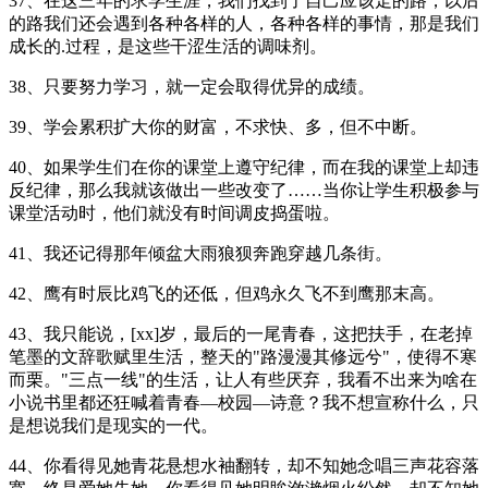
37、在这三年的求学生涯，我们找到了自己应该走的路，以后
的路我们还会遇到各种各样的人，各种各样的事情，那是我们
成长的.过程，是这些干涩生活的调味剂。
38、只要努力学习，就一定会取得优异的成绩。
39、学会累积扩大你的财富，不求快、多，但不中断。
40、如果学生们在你的课堂上遵守纪律，而在我的课堂上却违
反纪律，那么我就该做出一些改变了……当你让学生积极参与
课堂活动时，他们就没有时间调皮捣蛋啦。
41、我还记得那年倾盆大雨狼狈奔跑穿越几条街。
42、鹰有时辰比鸡飞的还低，但鸡永久飞不到鹰那末高。
43、我只能说，[xx]岁，最后的一尾青春，这把扶手，在老掉
笔墨的文辞歌赋里生活，整天的"路漫漫其修远兮"，使得不寒
而栗。"三点一线"的生活，让人有些厌弃，我看不出来为啥在
小说书里都还狂喊着青春—校园—诗意？我不想宣称什么，只
是想说我们是现实的一代。
44、你看得见她青花悬想水袖翻转，却不知她念唱三声花容落