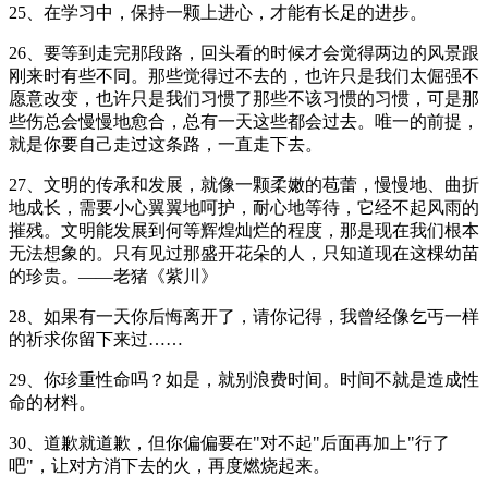
25、在学习中，保持一颗上进心，才能有长足的进步。
26、要等到走完那段路，回头看的时候才会觉得两边的风景跟
刚来时有些不同。那些觉得过不去的，也许只是我们太倔强不
愿意改变，也许只是我们习惯了那些不该习惯的习惯，可是那
些伤总会慢慢地愈合，总有一天这些都会过去。唯一的前提，
就是你要自己走过这条路，一直走下去。
27、文明的传承和发展，就像一颗柔嫩的苞蕾，慢慢地、曲折
地成长，需要小心翼翼地呵护，耐心地等待，它经不起风雨的
摧残。文明能发展到何等辉煌灿烂的程度，那是现在我们根本
无法想象的。只有见过那盛开花朵的人，只知道现在这棵幼苗
的珍贵。——老猪《紫川》
28、如果有一天你后悔离开了，请你记得，我曾经像乞丐一样
的祈求你留下来过……
29、你珍重性命吗？如是，就别浪费时间。时间不就是造成性
命的材料。
30、道歉就道歉，但你偏偏要在"对不起"后面再加上"行了
吧"，让对方消下去的火，再度燃烧起来。