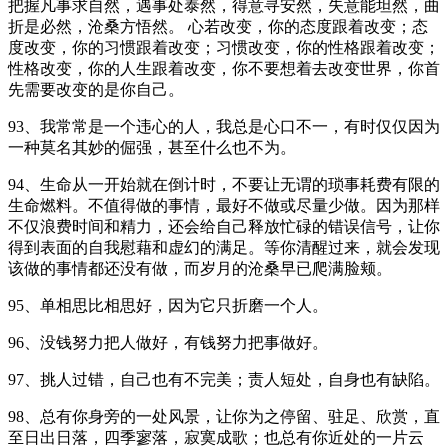
把握凡事求自然，遇事处泰然，得意寻安然，失意能坦然，曲
折是必然，沧桑方悟然。 心若改变，你的态度跟着改变；态
度改变，你的习惯跟着改变；习惯改变，你的性格跟着改变；
性格改变，你的人生跟着改变，你不要想着去改变世界，你首
先需要改变的是你自己。
93、我常常是一个违心的人，我总是心口不一，有时仅仅因为
一种莫名其妙的倔强，甚至什么也不为。
94、生命从一开始就在倒计时，不要让无谓的琐事耗费有限的
生命燃料。不值得做的事情，最好不做或尽量少做。因为那样
不仅浪费时间和精力，还会给自己释放忙碌的错误信号，让你
得到表面的自我慰藉和虚幻的满足。等你清醒过来，就会发现
该做的事情都还没有做，而岁月的沧桑早已爬满脸颊。
95、单相思比相思好，因为它只折磨一个人。
96、没钱努力把人做好，有钱努力把事做好。
97、挑人过错，自己也有不完美；责人短处，自身也有缺陷。
98、总有你身旁的一处风景，让你为之停留、驻足、欣赏，直
至日出日落，四季寥落，寂寞成歌；也总有你近处的一片云