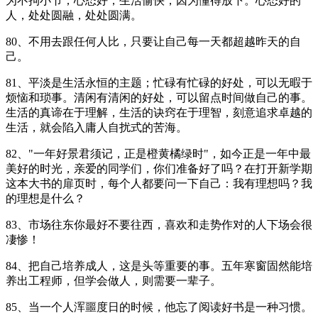
为不拘小节；心态好，生活愉快，因为懂得放下。心态好的
人，处处圆融，处处圆满。
80、不用去跟任何人比，只要让自己每一天都超越昨天的自
己。
81、平淡是生活永恒的主题；忙碌有忙碌的好处，可以无暇于
烦恼和琐事。清闲有清闲的好处，可以留点时间做自己的事。
生活的真谛在于理解，生活的诀窍在于理智，刻意追求卓越的
生活，就会陷入庸人自扰式的苦海。
82、"一年好景君须记，正是橙黄橘绿时"，如今正是一年中最
美好的时光，亲爱的同学们，你们准备好了吗？在打开新学期
这本大书的扉页时，每个人都要问一下自己：我有理想吗？我
的理想是什么？
83、市场往东你最好不要往西，喜欢和走势作对的人下场会很
凄惨！
84、把自己培养成人，这是头等重要的事。五年寒窗固然能培
养出工程师，但学会做人，则需要一辈子。
85、当一个人浑噩度日的时候，他忘了阅读好书是一种习惯。