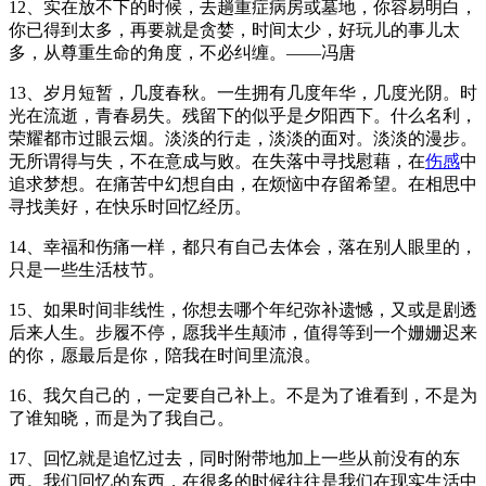
12、实在放不下的时候，去趟重症病房或墓地，你容易明白，
你已得到太多，再要就是贪婪，时间太少，好玩儿的事儿太
多，从尊重生命的角度，不必纠缠。——冯唐
13、岁月短暂，几度春秋。一生拥有几度年华，几度光阴。时
光在流逝，青春易失。残留下的似乎是夕阳西下。什么名利，
荣耀都市过眼云烟。淡淡的行走，淡淡的面对。淡淡的漫步。
无所谓得与失，不在意成与败。在失落中寻找慰藉，在
伤感
中
追求梦想。在痛苦中幻想自由，在烦恼中存留希望。在相思中
寻找美好，在快乐时回忆经历。
14、幸福和伤痛一样，都只有自己去体会，落在别人眼里的，
只是一些生活枝节。
15、如果时间非线性，你想去哪个年纪弥补遗憾，又或是剧透
后来人生。步履不停，愿我半生颠沛，值得等到一个姗姗迟来
的你，愿最后是你，陪我在时间里流浪。
16、我欠自己的，一定要自己补上。不是为了谁看到，不是为
了谁知晓，而是为了我自己。
17、回忆就是追忆过去，同时附带地加上一些从前没有的东
西。我们回忆的东西，在很多的时候往往是我们在现实生活中