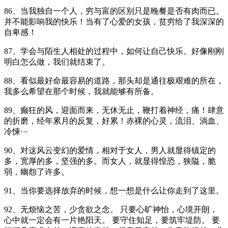
86、当我独自一个人，穷与富的区别只是晚餐是否有肉而已。
并不能影响我的快乐！当有了心爱的女孩，贫穷给了我深深的
自卑感！
87、学会与陌生人相处的过程中，如何让自己快乐。好像刚刚
明白怎么做，我们就结束了。
88、看似最好命最容易的道路，那头却是通往极艰难的所在，
我多么希望在那个时候，我就能够有所备。
89、癫狂的风，迎面而来，无休无止，鞭打着神经，痛！肆意
的折磨，经年累月的反复，好累！赤裸的心灵，流泪、淌血、
冷悚···
90、对这风云变幻的爱情，相对于女人，男人就显得镇定的
多，宽厚的多，坚强的多。而女人，就显得惶恐，狭隘，脆
弱，幽怨了许多。
91、当你要选择放弃的时候，想一想是什么让你走到了这里。
92、无烦恼之苦，少贪欲之念。 只要心旷神怡，心境开朗，
心中就一定会有一片艳阳天。 要守住知足，要筑牢堤防。 要