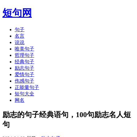
短句网
句子
名言
说说
唯美句子
哲理句子
经典句子
励志句子
爱情句子
伤感句子
正能量句子
短句大全
网名
励志的句子经典语句，100句励志名人短
句