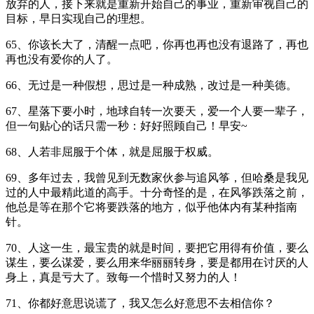
放弃的人，接下来就是重新开始自己的事业，重新审视自己的
目标，早日实现自己的理想。
65、你该长大了，清醒一点吧，你再也再也没有退路了，再也
再也没有爱你的人了。
66、无过是一种假想，思过是一种成熟，改过是一种美德。
67、星落下要小时，地球自转一次要天，爱一个人要一辈子，
但一句贴心的话只需一秒：好好照顾自己！早安~
68、人若非屈服于个体，就是屈服于权威。
69、多年过去，我曾见到无数家伙参与追风筝，但哈桑是我见
过的人中最精此道的高手。十分奇怪的是，在风筝跌落之前，
他总是等在那个它将要跌落的地方，似乎他体内有某种指南
针。
70、人这一生，最宝贵的就是时间，要把它用得有价值，要么
谋生，要么谋爱，要么用来华丽丽转身，要是都用在讨厌的人
身上，真是亏大了。致每一个惜时又努力的人！
71、你都好意思说谎了，我又怎么好意思不去相信你？