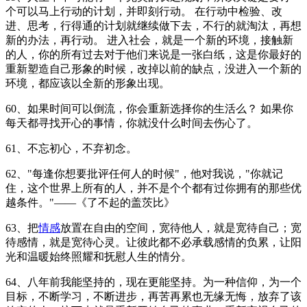
个可以马上行动的计划，并即刻行动。 在行动中检验、改
进、思考，行得通的计划就继续做下去，不行的就淘汰，再想
新的办法，再行动。 进入社会，就是一个新的环境，接触新
的人，你的所有过去对于他们来说是一张白纸，这是你最好的
重新塑造自己形象的时候，改掉以前的缺点，没进入一个新的
环境，都应该以全新的形象出现。
60、如果时间可以倒流，你会重新选择你的生活么？ 如果你
每天都寻找开心的事情，你就没什么时间去伤心了。
61、不忘初心，不弃初念。
62、"每逢你想要批评任何人的时候"，他对我说，"你就记
住，这个世界上所有的人，并不是个个都有过你拥有的那些优
越条件。"——《了不起的盖茨比》
63、把
情感
放置在自由的空间，宽待他人，就是宽待自己；宽
待感情，就是宽待心灵。让彼此都不必承载感情的负累，让阳
光和温暖始终照耀和抚慰人生的情分。
64、八年前我能坚持的，现在更能坚持。为一种信仰，为一个
目标，不断学习，不断进步，再苦再累也无缘无悔，放弃了该