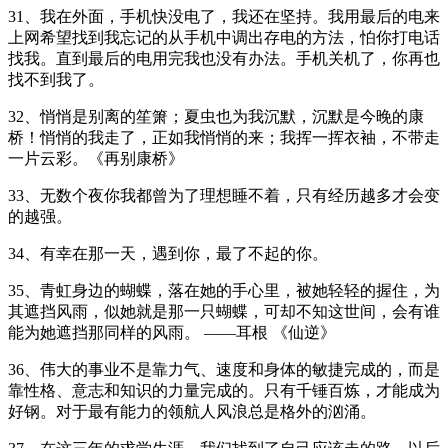
31、我在外面，手机快没电了，我还在坚持。我用最后的电来
上网希望找到我忘记的从手机中调出存电的方法，怕你打电话
找我。直到最后的电用完我也没有办法。手机关机了，你再也
找不到我了。
32、悄悄是别离的笙箫；夏虫也为我沉默，沉默是今晚的康
桥！悄悄的我走了，正如我悄悄的来；我挥一挥衣袖，不带走
一片云彩。《再别康桥》
33、无数个夜你我都曾为了理想睡不着，只有经历越多才会变
的越强。
34、有幸在那一天，遇到你，最了不起的你。
35、青虹身边的蝴蝶，落在她的手心里，被她轻轻的握住，为
其遮挡风雨，似她就是那一只蝴蝶，可却不知这世间，会有谁
能为她遮挡那同样的风雨。 ——耳根 《仙逆》
36、伟大的事业不是靠力气、速度和身体的敏捷完成的，而是
靠性格、意志和知识的力量完成的。只有千锤百炼，才能成为
好钢。对于最有能力的领航人风浪总是格外的汹涌。