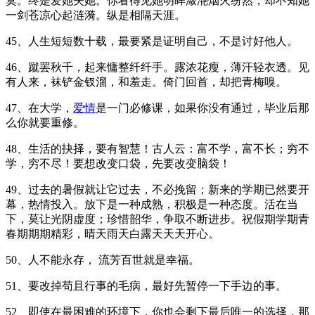
寞。终是爱她失她。你看得见她明眸潋滟烟火纷然，却不知她
一剑苍凉心起涟漪。纵是相隔天涯。
45、人生短短数十载，最要紧是证明自己，不是讨好他人。
46、蹴罢秋千，起来慵整纤纤手。露浓花瘦，薄汗轻衣透。见
有人来，袜铲金钗溜，和羞走。倚门回首，却把青梅嗅。
47、在大学，
爱情
是一门必修课，如果你没有通过，毕业后那
么你就要重修。
48、生活的抉择，要有智慧！古人云：富不学，富不长；穷不
学，穷不尽！要想改变口袋，先要改变脑袋！
49、过去的暑假就让它过去，不必挽留；新来的学期已然要开
幕，热情投入。放下是一种成熟，积极是一种态度。活在当
下，莫让光阴虚度；珍惜韶华，争取不断进步。祝假期学期青
春期期期精彩，晴天雨天白露天天天开心。
50、人不能永存， 流芳百世就是幸福。
51、要改掉苟且行事的毛病，最好先暂停一下手边的事。
52、即使在最困难的环境下，你也会剩下最后唯一的选择，那