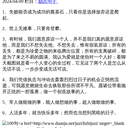
2024-04-09 栏目：
励志句子
1、失败能否成为成功的奠基石，只看你是选择放弃还是爬
起。
2、世上无难事，只要肯登攀。
3、有时候，我们愿意原谅一个人，并不是我们真的愿意原谅
他，而是我们不想失去他。不想失去，惟有假装原谅；所有的
丢失，都是为珍爱之物的来临腾出位置；所有的支离破碎，都
是为了来之不易的圆满。我认为爱就是使劲对一个人好；看聊
天截图就是看一个人变心的全过程，它见证了两个人是怎么从
无话不说，一步步变成无话可说。
4、我们凭借执念与冲动去轰轰烈烈过日子的机会正悄然流
逝，可我愿意燃烧生命去换取那份所谓不平凡。愿诸位带着抛
开正统的一腔孤勇，做一个创造故事的人。
5、常人做能做的事，能人做想做的事，超人做敢做的事。
6、人活多年，就当快乐多年；然而也当想到黑暗的日子。